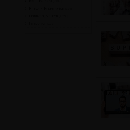
Beruf, Karriere
[2192]
Rhetorik, Präsentation
[254]
Finanzen, Steuern
[1029]
Immobilien
[138]