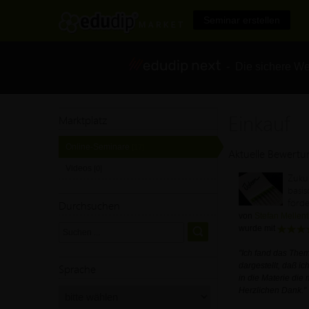
Seminar erstellen
- Die sichere We
Einkauf
Marktplatz
Online-Seminare
[17]
Aktuelle Bewert
Videos
[0]
Zuku
basi
förd
Durchsuchen
von
Stefan Mellent
wurde mit
"Ich fand das The
Sprache
dargestellt, daß ic
in die Materie die m
Herzlichen Dank."