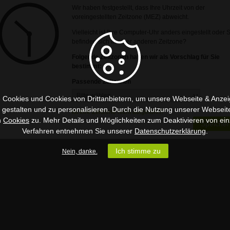
Wir haben festgestellt, dass Ihre Uhrzeit von der
voreingestellten Zeitzone (MEZ) abweicht.
Vielleicht ist Ihre Computer-Uhr anders eingestellt oder 
befinden sich in einer anderen Zeitzone?
Folgende Zeitzonen haben wir als Vorschlag für Sie
bestimmt:
Passende Zeitzonen
 Cookies und Cookies von Drittanbietern, um unsere Webseite & Anzeig
u gestalten und zu personalisieren. Durch die Nutzung unserer Webseit
Ist Ihre Zeitzone nicht aufgeführt?
n
Cookies
zu. Mehr Details und Möglichkeiten zum Deaktivieren von ein
Speicher
Verfahren entnehmen Sie unserer
Datenschutzerklärung
.
Ich stimme zu
Nein, danke.