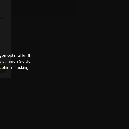
Sie
en optimal für Ihr
e stimmen Sie der
zelnen Tracking-
n