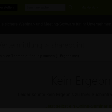
erstellen
Marktplatz
e sichere Webinar- und Meeting-Software für Ihr Unternehmen
ertermittlung > sharepoint
In allen Themen auf edudip suchen (1 Ergebnisse)
Kein Ergebni
Leider konnte kein Ergebnis zu Ihrer Suchanf
Jetzt selbst ein Online-Seminar er