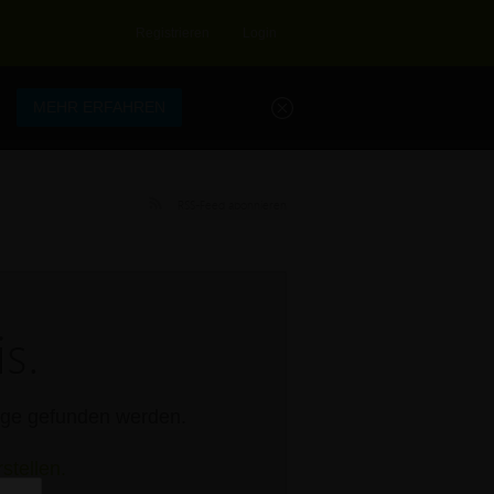
Registrieren
Login
.
MEHR ERFAHREN
RSS-Feed abonnieren
s.
rage gefunden werden.
stellen.