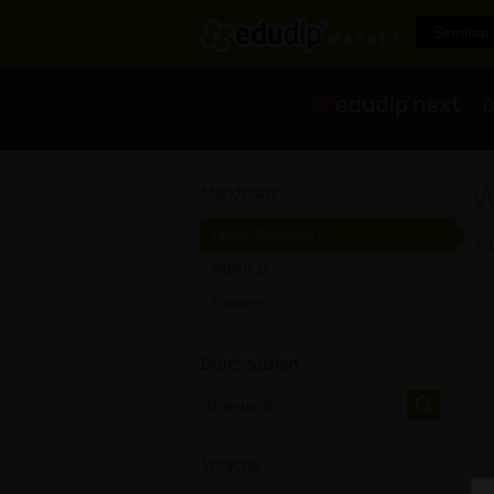
Seminar 
- Di
W
Marktplatz
Online-Seminare
[0]
Videos
[0]
Trainer
[0]
Durchsuchen
Sprache