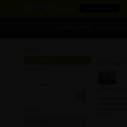
Seminar erstellen
- Die sichere We
Finanzie
Marktplatz
Online-Seminare
[29]
Aktuelle Bewert
Videos
[7]
In 6
von
J
Durchsuchen
wurde mit
"Klar, sachlich, d
"Atmosphäre", Anr
Grundinformatione
Sprache
Danke."