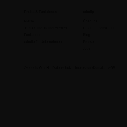
Preise & Funktionen
edudip
Preise
Über uns
Jetzt Online-Trainer werden
Unternehmenskultur
Funktionen
Blog
edudip für Unternehmen
Presse
Jobs
© edudip GmbH
Datenschutz
Impressum/Kontakt
AGB