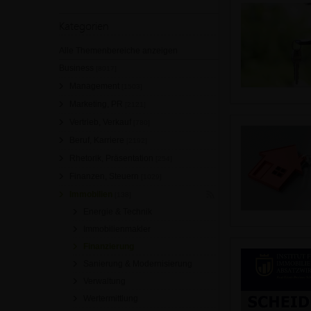
Kategorien
Alle Themenbereiche anzeigen
Business
[8017]
Management
[1503]
Marketing, PR
[2121]
Vertrieb, Verkauf
[780]
Beruf, Karriere
[2192]
Rhetorik, Präsentation
[254]
Finanzen, Steuern
[1029]
Immobilien
[138]
Energie & Technik
Immobilienmakler
Finanzierung
Sanierung & Modernisierung
Verwaltung
Wertermittlung