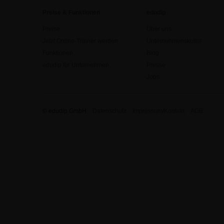
Preise & Funktionen
edudip
Preise
Über uns
Jetzt Online-Trainer werden
Unternehmenskultur
Funktionen
Blog
edudip für Unternehmen
Presse
Jobs
© edudip GmbH
Datenschutz
Impressum/Kontakt
AGB