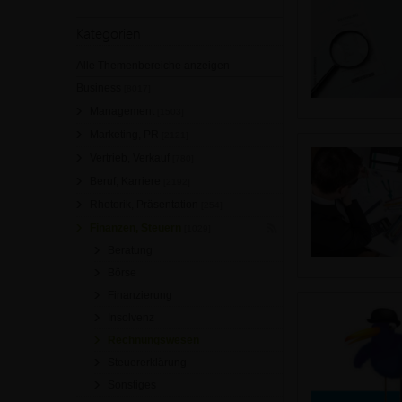
Kategorien
Alle Themenbereiche anzeigen
Business
[8017]
Management
[1503]
Marketing, PR
[2121]
Vertrieb, Verkauf
[780]
Beruf, Karriere
[2192]
Rhetorik, Präsentation
[254]
Finanzen, Steuern
[1029]
Beratung
Börse
Finanzierung
Insolvenz
Rechnungswesen
Steuererklärung
Sonstiges