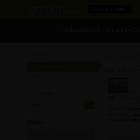
Seminar erstellen
- Die sichere We
Rechnun
Marktplatz
Online-Seminare
[87]
Aktuelle Bewert
Videos
[9]
Ertra
als Z
Durchsuchen
von
A
wurde mit
"Sehr anschaulich
Themas. Sehr gute 
Sprache
Webinar-Teilnehmer