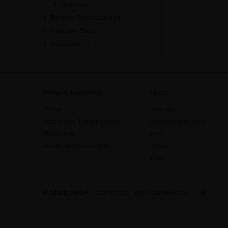
Sonstiges
Rhetorik, Präsentation
[0]
Finanzen, Steuern
[0]
Immobilien
[0]
Preise & Funktionen
edudip
Preise
Über uns
Jetzt Online-Trainer werden
Unternehmenskultur
Funktionen
Blog
edudip für Unternehmen
Presse
Jobs
© edudip GmbH
Datenschutz
Impressum/Kontakt
AGB