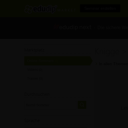
Seminar erstellen
- Die sichere We
Knigge 
Marktplatz
Online-Seminare
[0]
In allen Themen
Videos
[0]
Trainer
[0]
Durchsuchen
Lei
Sprache