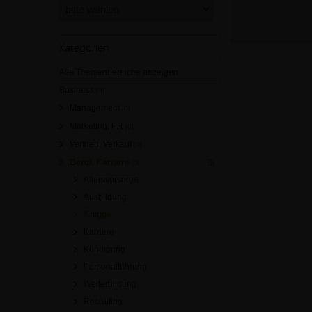
Kategorien
Alle Themenbereiche anzeigen
Business
[0]
Management
[0]
Marketing, PR
[0]
Vertrieb, Verkauf
[0]
Beruf, Karriere
[0]
Altersvorsorge
Ausbildung
Knigge
Karriere
Kündigung
Personalführung
Weiterbildung
Recruiting