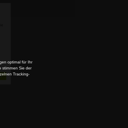
Sie
en optimal für Ihr
e stimmen Sie der
zelnen Tracking-
n