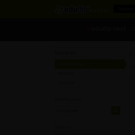
Seminar 
- Di
K
Marktplatz
Online-Seminare
[0]
Videos
[0]
Trainer
[0]
Durchsuchen
Sprache