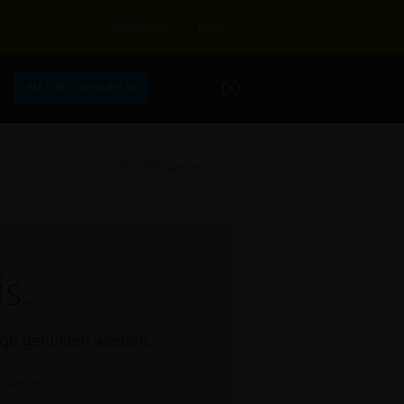
Registrieren
Login
.
MEHR ERFAHREN
RSS-Feed abonnieren
s.
rage gefunden werden.
stellen.