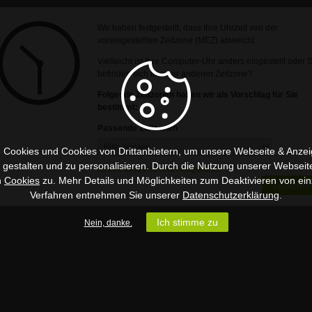
Wir haben festgestellt, dass Ihre Uhrzeit von der
voreingestellten Zeitzone (MEZ) abweicht.
Vielleicht ist Ihre Computer-Uhr anders eingestellt oder 
befinden sich in einer anderen Zeitzone?
Folgende Zeitzonen haben wir als Vorschlag für Sie
bestimmt:
Passende Zeitzonen
 Cookies und Cookies von Drittanbietern, um unsere Webseite & Anzeig
u gestalten und zu personalisieren. Durch die Nutzung unserer Webseit
Ist Ihre Zeitzone nicht aufgeführt?
n
Cookies
zu. Mehr Details und Möglichkeiten zum Deaktivieren von ein
Speicher
Verfahren entnehmen Sie unserer
Datenschutzerklärung
.
Ich stimme zu
Nein, danke.