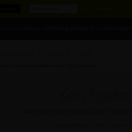
erstellen
Marktplatz
e sichere Webinar- und Meeting-Software für Ihr Unternehmen
ündigung > Doris Richter
In allen Themen auf edudip suchen (29 Ergebnisse)
Kein Ergebni
Leider konnte kein Ergebnis zu Ihrer Suchanf
Jetzt selbst ein Online-Seminar er