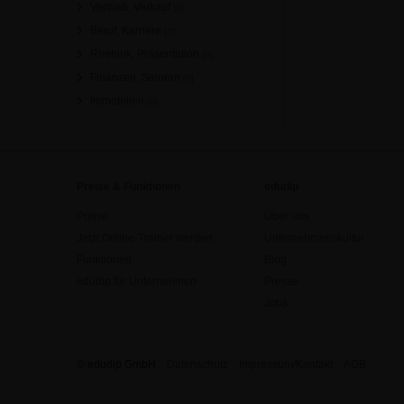
Vertrieb, Verkauf
[0]
Beruf, Karriere
[0]
Rhetorik, Präsentation
[0]
Finanzen, Steuern
[0]
Immobilien
[0]
Preise & Funktionen
edudip
Preise
Über uns
Jetzt Online-Trainer werden
Unternehmenskultur
Funktionen
Blog
edudip für Unternehmen
Presse
Jobs
© edudip GmbH
Datenschutz
Impressum/Kontakt
AGB