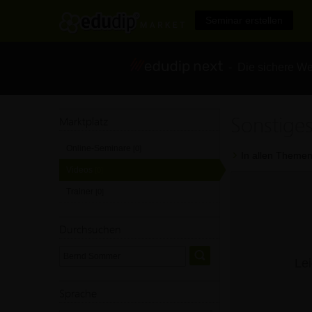
Seminar erstellen
- Die sichere We
Sonstige
Marktplatz
Online-Seminare
[0]
In allen Themen
Videos
[0]
Trainer
[0]
Durchsuchen
Lei
Sprache