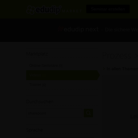
Seminar erstellen
- Die sichere We
Prozess 
Marktplatz
Online-Seminare
[0]
In allen Themen
Videos
[0]
Trainer
[0]
Durchsuchen
Lei
Sprache