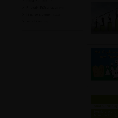
Beruf, Karriere
[376]
Rhetorik, Präsentation
[46]
Finanzen, Steuern
[122]
Immobilien
[24]