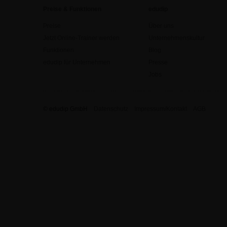
Preise & Funktionen
edudip
Preise
Über uns
Jetzt Online-Trainer werden
Unternehmenskultur
Funktionen
Blog
edudip für Unternehmen
Presse
Jobs
© edudip GmbH
Datenschutz
Impressum/Kontakt
AGB