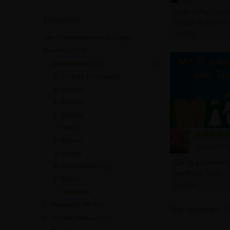
Lean Office / Lean
Kategorien
Kaizen in Büro + 
Effizienz und Pot
19,90 €
Alle Themenbereiche anzeigen
entfesseln
Business
[1175]
Management
[148]
Change & Innovation
Prozess
Einkauf
Qualität
Office
Wissen
Jürgen Ernst
Projekt
Die 10 goldenen G
Geschäftsführung
perfektes TEAM
Risiko
21,00 €
Sonstiges
Marketing, PR
[359]
Die neuesten V
Vertrieb, Verkauf
[100]