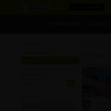
Seminar erstellen
- Die sichere We
Sonstige
Marktplatz
Online-Seminare
[121]
Diese Videos kö
Videos
[15]
Durchsuchen
Sprache
Jens Albat