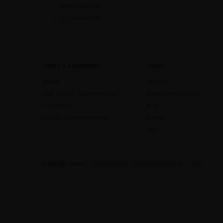
Wertermittlung
Hauswirtschaft
Preise & Funktionen
edudip
Preise
Über uns
Jetzt Online-Trainer werden
Unternehmenskultur
Funktionen
Blog
edudip für Unternehmen
Presse
Jobs
© edudip GmbH
Datenschutz
Impressum/Kontakt
AGB