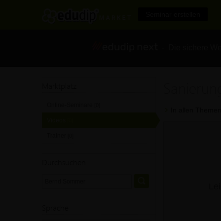
Seminar erstellen
- Die sichere We
Sanierun
Marktplatz
Online-Seminare
[0]
In allen Themen
Videos
[0]
Trainer
[0]
Durchsuchen
Lei
Sprache