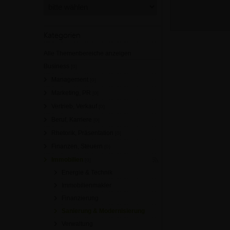
Kategorien
Alle Themenbereiche anzeigen
Business
[0]
Management
[0]
Marketing, PR
[0]
Vertrieb, Verkauf
[0]
Beruf, Karriere
[0]
Rhetorik, Präsentation
[0]
Finanzen, Steuern
[0]
Immobilien
[0]
Energie & Technik
Immobilienmakler
Finanzierung
Sanierung & Modernisierung
Verwaltung