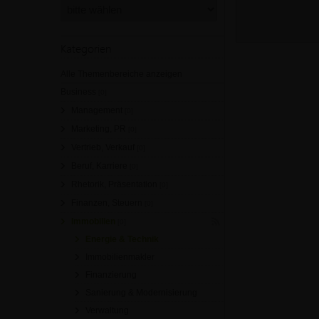
Kategorien
Alle Themenbereiche anzeigen
Business
[0]
Management
[0]
Marketing, PR
[0]
Vertrieb, Verkauf
[0]
Beruf, Karriere
[0]
Rhetorik, Präsentation
[0]
Finanzen, Steuern
[0]
Immobilien
[0]
Energie & Technik
Immobilienmakler
Finanzierung
Sanierung & Modernisierung
Verwaltung