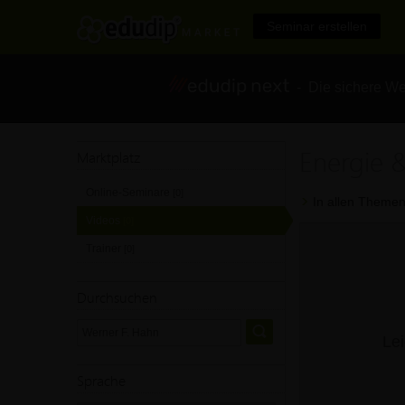
Seminar erstellen
- Die sichere We
Energie 
Marktplatz
Online-Seminare
[0]
In allen Themen
Videos
[0]
Trainer
[0]
Durchsuchen
Lei
Sprache