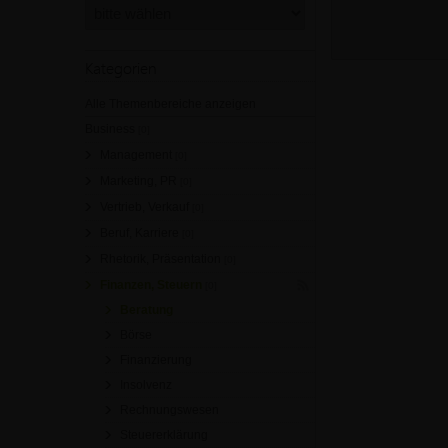
Kategorien
Alle Themenbereiche anzeigen
Business
[0]
Management
[0]
Marketing, PR
[0]
Vertrieb, Verkauf
[0]
Beruf, Karriere
[0]
Rhetorik, Präsentation
[0]
Finanzen, Steuern
[0]
Beratung
Börse
Finanzierung
Insolvenz
Rechnungswesen
Steuererklärung