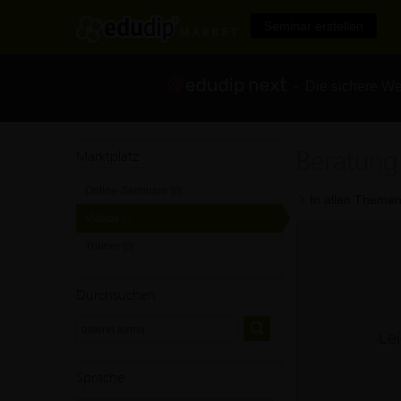
Seminar erstellen
- Die sichere We
Beratung
Marktplatz
Online-Seminare
[0]
In allen Themen
Videos
[0]
Trainer
[0]
Durchsuchen
Lei
Sprache