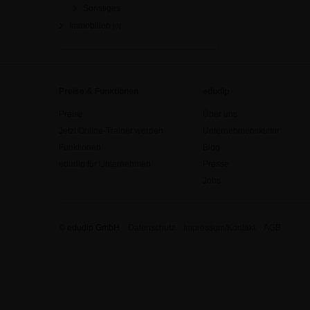
Sonstiges
Immobilien
[0]
Preise & Funktionen
edudip
Preise
Über uns
Jetzt Online-Trainer werden
Unternehmenskultur
Funktionen
Blog
edudip für Unternehmen
Presse
Jobs
© edudip GmbH
Datenschutz
Impressum/Kontakt
AGB