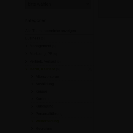
Kategorien
Alle Themenbereiche anzeigen
Business
[0]
Management
[0]
Marketing, PR
[0]
Vertrieb, Verkauf
[0]
Beruf, Karriere
[0]
Altersvorsorge
Ausbildung
Knigge
Karriere
Kündigung
Personalführung
Weiterbildung
Recruiting