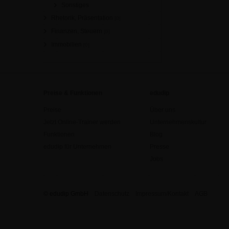
Sonstiges
Rhetorik, Präsentation
[0]
Finanzen, Steuern
[0]
Immobilien
[0]
Preise & Funktionen
edudip
Preise
Über uns
Jetzt Online-Trainer werden
Unternehmenskultur
Funktionen
Blog
edudip für Unternehmen
Presse
Jobs
© edudip GmbH
Datenschutz
Impressum/Kontakt
AGB