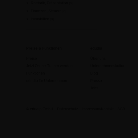
Rhetorik, Präsentation
[0]
Finanzen, Steuern
[0]
Immobilien
[0]
Preise & Funktionen
edudip
Preise
Über uns
Jetzt Online-Trainer werden
Unternehmenskultur
Funktionen
Blog
edudip für Unternehmen
Presse
Jobs
© edudip GmbH
Datenschutz
Impressum/Kontakt
AGB