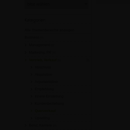
Kategorien
Alle Themenbereiche anzeigen
Business
[0]
Management
[0]
Marketing, PR
[0]
Vertrieb, Verkauf
[0]
Abschluss
Akquisition
Argumentation
Empfehlung
Innere Einstellung
Kundenbeziehung
Querverkauf
Upselling
Beruf, Karriere
[0]