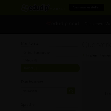
Seminar erstellen
- Die sichere We
Querverk
Marktplatz
Online-Seminare
[0]
In allen Themen
Videos
[0]
Trainer
[0]
Durchsuchen
Lei
Sprache