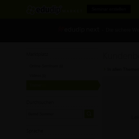
Seminar erstellen
- Die sichere We
Kundenb
Marktplatz
Online-Seminare
[0]
In allen Themen
Videos
[0]
Trainer
[0]
Durchsuchen
Lei
Sprache