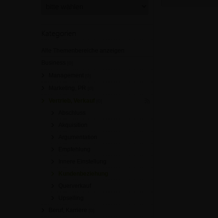
Kategorien
Alle Themenbereiche anzeigen
Business
[0]
Management
[0]
Marketing, PR
[0]
Vertrieb, Verkauf
[0]
Abschluss
Akquisition
Argumentation
Empfehlung
Innere Einstellung
Kundenbeziehung
Querverkauf
Upselling
Beruf, Karriere
[0]