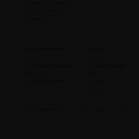
Rhetorik, Präsentation
[0]
Finanzen, Steuern
[0]
Immobilien
[0]
Preise & Funktionen
edudip
Preise
Über uns
Jetzt Online-Trainer werden
Unternehmenskultur
Funktionen
Blog
edudip für Unternehmen
Presse
Jobs
© edudip GmbH
Datenschutz
Impressum/Kontakt
AGB