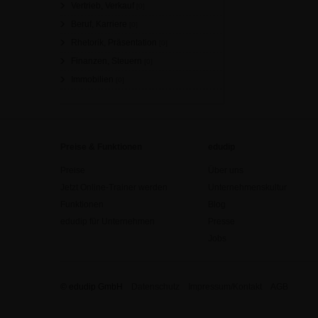
Vertrieb, Verkauf
[0]
Beruf, Karriere
[0]
Rhetorik, Präsentation
[0]
Finanzen, Steuern
[0]
Immobilien
[0]
Preise & Funktionen
edudip
Preise
Über uns
Jetzt Online-Trainer werden
Unternehmenskultur
Funktionen
Blog
edudip für Unternehmen
Presse
Jobs
© edudip GmbH
Datenschutz
Impressum/Kontakt
AGB