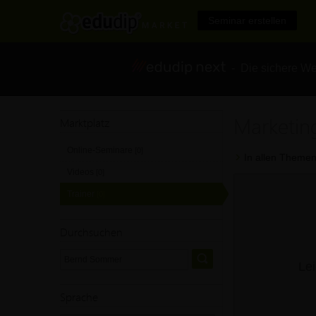
Seminar erstellen
- Die sichere We
Marketin
Marktplatz
Online-Seminare
[0]
In allen Themen
Videos
[0]
Trainer
[0]
Durchsuchen
Lei
Sprache