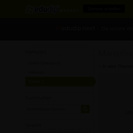
Seminar erstellen
- Die sichere We
Marketin
Marktplatz
Online-Seminare
[0]
In allen Themen
Videos
[0]
Trainer
[0]
Durchsuchen
Lei
Sprache