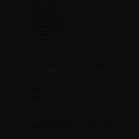
Vertrieb, Verkauf
[0]
Beruf, Karriere
[0]
Rhetorik, Präsentation
[0]
Finanzen, Steuern
[0]
Immobilien
[0]
Preise & Funktionen
edudip
Preise
Über uns
Jetzt Online-Trainer werden
Unternehmenskultur
Funktionen
Blog
edudip für Unternehmen
Presse
Jobs
© edudip GmbH
Datenschutz
Impressum/Kontakt
AGB