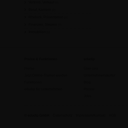
Vertrieb, Verkauf
[0]
Beruf, Karriere
[0]
Rhetorik, Präsentation
[0]
Finanzen, Steuern
[0]
Immobilien
[0]
Preise & Funktionen
edudip
Preise
Über uns
Jetzt Online-Trainer werden
Unternehmenskultur
Funktionen
Blog
edudip für Unternehmen
Presse
Jobs
© edudip GmbH
Datenschutz
Impressum/Kontakt
AGB