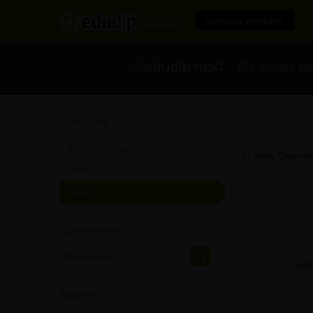
Seminar erstellen
- Die sichere We
Wissen > 
Marktplatz
Online-Seminare
[0]
In allen Themen
Videos
[0]
Trainer
[0]
Durchsuchen
Lei
Sprache