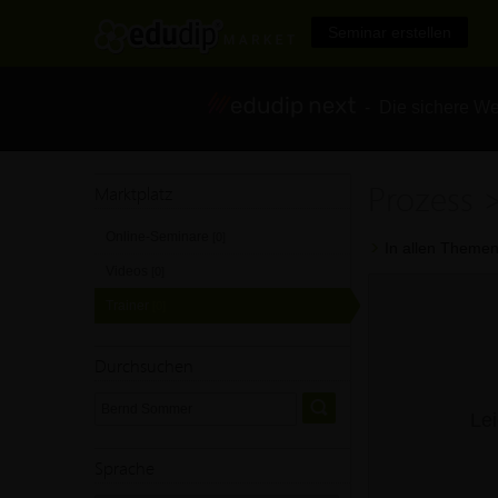
Seminar erstellen
- Die sichere We
Prozess 
Marktplatz
Online-Seminare
[0]
In allen Themen
Videos
[0]
Trainer
[0]
Durchsuchen
Lei
Sprache