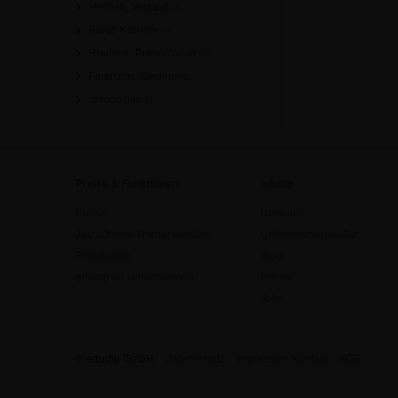
Vertrieb, Verkauf
[0]
Beruf, Karriere
[0]
Rhetorik, Präsentation
[0]
Finanzen, Steuern
[0]
Immobilien
[0]
Preise & Funktionen
edudip
Preise
Über uns
Jetzt Online-Trainer werden
Unternehmenskultur
Funktionen
Blog
edudip für Unternehmen
Presse
Jobs
© edudip GmbH
Datenschutz
Impressum/Kontakt
AGB