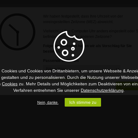
Wir haben festgestellt, dass Ihre Uhrzeit von der
voreingestellten Zeitzone (MEZ) abweicht.
Vielleicht ist Ihre Computer-Uhr anders eingestellt oder 
befinden sich in einer anderen Zeitzone?
Folgende Zeitzonen haben wir als Vorschlag für Sie
bestimmt:
Passende Zeitzonen
 Cookies und Cookies von Drittanbietern, um unsere Webseite & Anzeig
u gestalten und zu personalisieren. Durch die Nutzung unserer Webseit
Ist Ihre Zeitzone nicht aufgeführt?
n
Cookies
zu. Mehr Details und Möglichkeiten zum Deaktivieren von ein
Speicher
Verfahren entnehmen Sie unserer
Datenschutzerklärung
.
Ich stimme zu
Nein, danke.