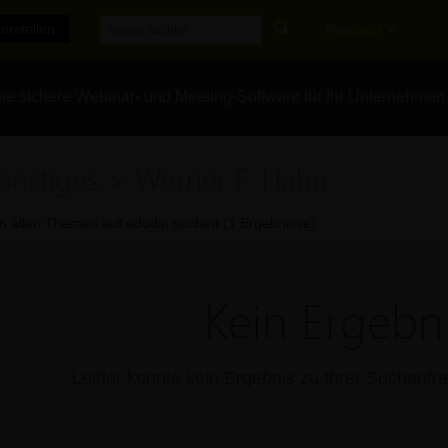
erstellen
Marktplatz
e sichere Webinar- und Meeting-Software für Ihr Unternehmen
onstiges > Werner F. Hahn
In allen Themen auf edudip suchen (1 Ergebnisse)
Kein Ergebni
Leider konnte kein Ergebnis zu Ihrer Suchanf