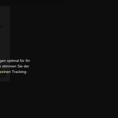
Sie
en optimal für Ihr
e stimmen Sie der
zelnen Tracking-
n