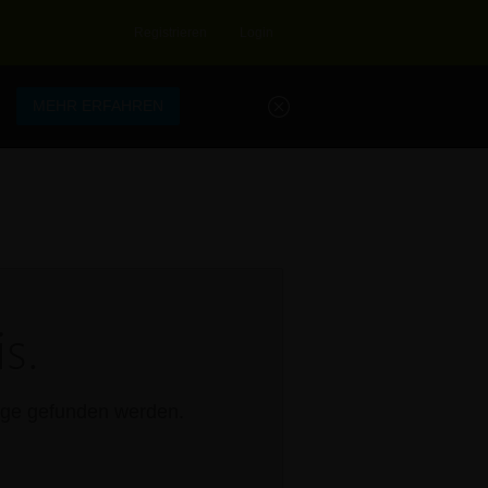
Registrieren
Login
.
MEHR ERFAHREN
s.
rage gefunden werden.