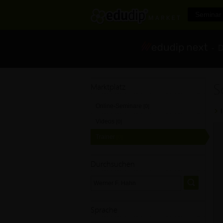
Seminar 
- Di
S
Marktplatz
Online-Seminare
[0]
Videos
[0]
Trainer
[0]
Durchsuchen
Sprache