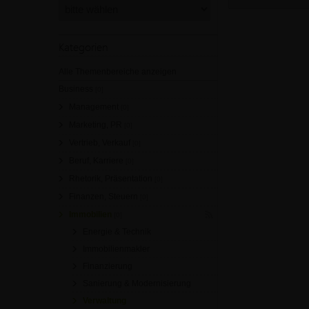
Kategorien
Alle Themenbereiche anzeigen
Business
[0]
Management
[0]
Marketing, PR
[0]
Vertrieb, Verkauf
[0]
Beruf, Karriere
[0]
Rhetorik, Präsentation
[0]
Finanzen, Steuern
[0]
Immobilien
[0]
Energie & Technik
Immobilienmakler
Finanzierung
Sanierung & Modernisierung
Verwaltung