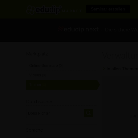
Seminar erstellen
- Die sichere We
Verwaltun
Marktplatz
Online-Seminare
[0]
In allen Themen
Videos
[0]
Trainer
[0]
Durchsuchen
Lei
Sprache