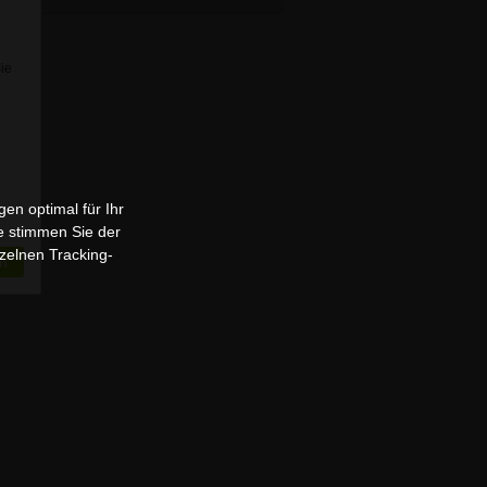
Sie
en optimal für Ihr
e stimmen Sie der
zelnen Tracking-
n