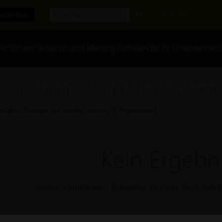
erstellen
Marktplatz
e sichere Webinar- und Meeting-Software für Ihr Unternehmen
inanzierung > Bernd Michael Somm
In allen Themen auf edudip suchen (0 Ergebnisse)
Kein Ergebni
Leider konnte kein Ergebnis zu Ihrer Suchanf