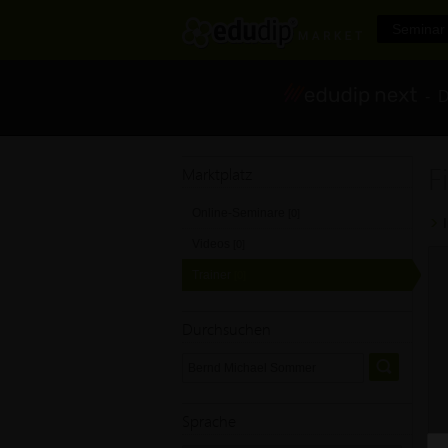
Seminar 
- Di
F
Marktplatz
Online-Seminare
[0]
Videos
[0]
Trainer
[0]
Durchsuchen
Sprache