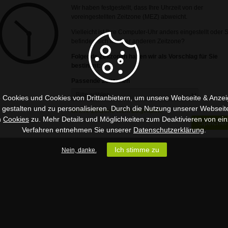
Wir haben festgestellt, dass Ihre Uhrzeit von der
voreingestellten Zeitzone (MEZ) abweicht.
Vielleicht ist Ihre Computer-Uhr anders eingestellt oder 
befinden sich in einer anderen Zeitzone?
Folgende Zeitzonen haben wir als Vorschlag für Sie
bestimmt:
Passende Zeitzonen
 Cookies und Cookies von Drittanbietern, um unsere Webseite & Anzeig
u gestalten und zu personalisieren. Durch die Nutzung unserer Webseit
Ist Ihre Zeitzone nicht aufgeführt?
n
Cookies
zu. Mehr Details und Möglichkeiten zum Deaktivieren von ein
Speicher
Verfahren entnehmen Sie unserer
Datenschutzerklärung
.
Ich stimme zu
Nein, danke.