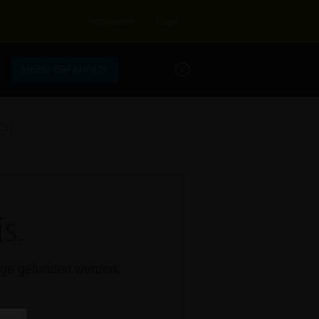
Registrieren
Login
.
MEHR ERFAHREN
er
s.
rage gefunden werden.