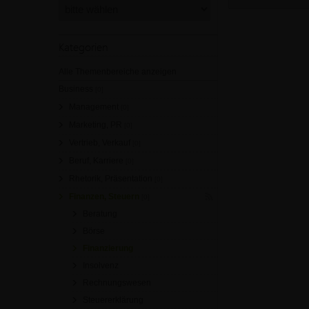
Kategorien
Alle Themenbereiche anzeigen
Business
[0]
Management
[0]
Marketing, PR
[0]
Vertrieb, Verkauf
[0]
Beruf, Karriere
[0]
Rhetorik, Präsentation
[0]
Finanzen, Steuern
[0]
Beratung
Börse
Finanzierung
Insolvenz
Rechnungswesen
Steuererklärung