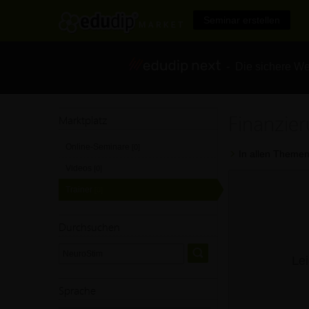
Seminar erstellen
- Die sichere We
Finanzie
Marktplatz
Online-Seminare
[0]
In allen Themen
Videos
[0]
Trainer
[0]
Durchsuchen
Lei
Sprache