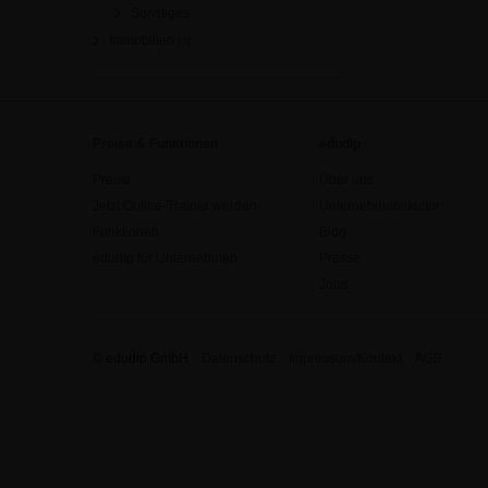
Sonstiges
Immobilien
[0]
Preise & Funktionen
edudip
Preise
Über uns
Jetzt Online-Trainer werden
Unternehmenskultur
Funktionen
Blog
edudip für Unternehmen
Presse
Jobs
© edudip GmbH
Datenschutz
Impressum/Kontakt
AGB