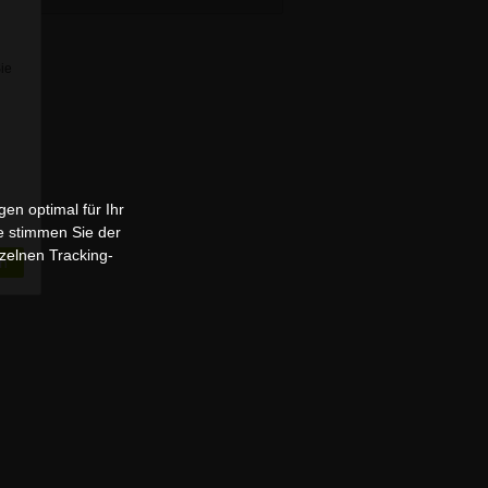
Sie
en optimal für Ihr
e stimmen Sie der
zelnen Tracking-
n