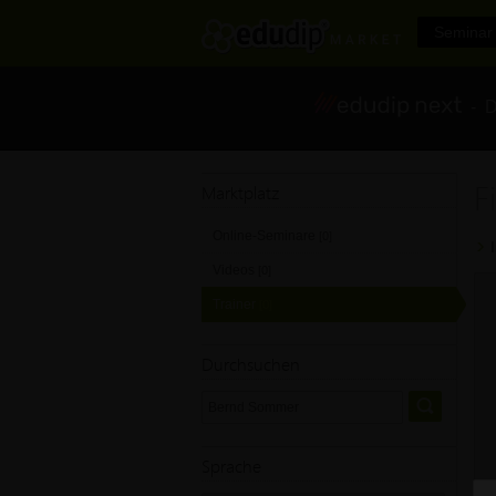
Seminar 
- Di
F
Marktplatz
Online-Seminare
[0]
Videos
[0]
Trainer
[0]
Durchsuchen
Sprache