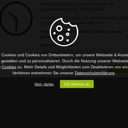
Wir haben festgestellt, dass Ihre Uhrzeit von der
voreingestellten Zeitzone (MEZ) abweicht.
Vielleicht ist Ihre Computer-Uhr anders eingestellt oder 
befinden sich in einer anderen Zeitzone?
Folgende Zeitzonen haben wir als Vorschlag für Sie
bestimmt:
Passende Zeitzonen
 Cookies und Cookies von Drittanbietern, um unsere Webseite & Anzeig
u gestalten und zu personalisieren. Durch die Nutzung unserer Webseit
Ist Ihre Zeitzone nicht aufgeführt?
n
Cookies
zu. Mehr Details und Möglichkeiten zum Deaktivieren von ein
Speicher
Verfahren entnehmen Sie unserer
Datenschutzerklärung
.
Ich stimme zu
Nein, danke.