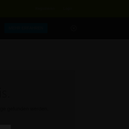
Registrieren
Login
.
MEHR ERFAHREN
s.
rage gefunden werden.