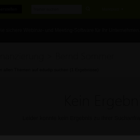
erstellen
Marktplatz
e sichere Webinar- und Meeting-Software für Ihr Unternehmen
inanzierung > Bernd Sommer
In allen Themen auf edudip suchen (1 Ergebnisse)
Kein Ergebni
Leider konnte kein Ergebnis zu Ihrer Suchanf