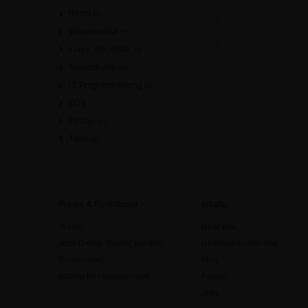
Recht
[0]
Wissenschaft
[0]
Lehre, Nachhilfe
[0]
Sprachkurse
[0]
IT, Programmierung
[0]
EDV
[0]
Design
[0]
Tiere
[0]
Preise & Funktionen
edudip
Preise
Über uns
Jetzt Online-Trainer werden
Unternehmenskultur
Funktionen
Blog
edudip für Unternehmen
Presse
Jobs