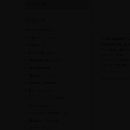
Kategorien
Alle Kategorien
[1]
Aktiv & unterwegs
[0]
Ich bin begeister
Die Weltsprache Mu
Familie
[0]
Menschen, die Mus
Kunst & Kultur
[1]
genieße ich es im
erforschen, musika
Make-up & Beauty
[0]
auf ihrem musikal
Management
[0]
Marketing, PR
[0]
Deutschland | Mitgli
Vertrieb, Verkauf
[0]
Beruf, Karriere
[0]
Rhetorik, Präsentation
[0]
Persönlichkeit
[0]
Gesundheit, Medizin
[0]
Finanzen, Steuern
[0]
Immobilien
[0]