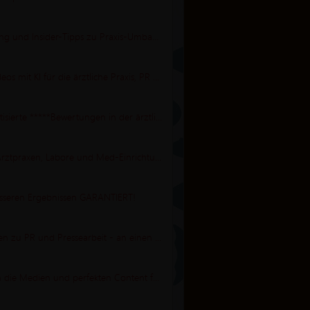
Top-Tipps für Ärzt:innen: Ordinations-Planung und Insider-Tipps zu Praxis-Umbau, -Neubau, -Renovierung!
Ärzte-Webinar: 100% perfekte Foto- und Videos mit KI für die ärztliche Praxis, PR und Sozial-Media
Ärztebewertung Fluch oder Segen? Automatisierte *****Bewertungen in der ärztlichen Praxis durch KI & Top-PR
PR-Erfolg & Kommunikationsstrategien für Arztpraxen, Labore und Med-Einrichtungen
esseren Ergebnissen GARANTIERT!
Wie ticken Journalisten: die wichtigsten Fragen zu PR und Pressearbeit - an einen "Chefredakteur"!
Mit eigener Expertise (PR, Ebooks, Bücher) in die Medien und perfekten Content für PR und Marketing erstellen