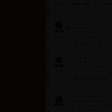
Sachlich erklärt und auf den Punkt gebrac
wirklich um Werbung geht.
Danke
Anonymer Teilnehmer
Bewertung am 08.04.2026 für
"1
gestütztes SEO durch Online-PR
smarte Kombi für maximale Sichtbarkeit"
Anonymer Teilnehmer
Bewertung am 07.04.2026 für
"Gr
Kontakt zu 130.000 KMU in der S
Einsatz des kmubusinesshub.ch in der Prax
Sehr hilfreich.
Anonyme Teilnehmerin
Bewertung am 02.04.2026 für
"1
gestütztes SEO durch Online-PR
smarte Kombi für maximale Sichtbarkeit"