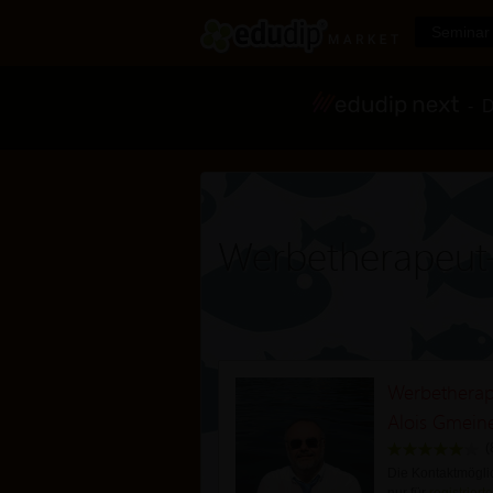
Seminar 
- Di
Werbetherapeu
Werbetherap
Alois Gmein
(
Die Kontaktmöglic