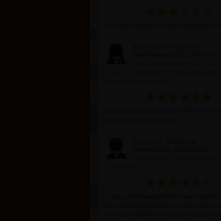
Ich hätte KIM gerne in Aktion/Interaktion live
Anonyme Teilnehmerin
Bewertung am 08.10.2025 für
"KI
Med-Dokumentation mit Dr. Hend
Steenfadt: Automatisierte Doku und Befund
dem Patientengespräch"
ein sehr aufschlussreiches Webinar mit vie
Anregungen, vielen Dank
Anonymer Teilnehmer
Bewertung am 30.08.2025 für
"1
perfekte Foto- und Videos mit KI 
Sozial-Media"
Launig, informierend ist es immer wieder e
den Werbetherapeuten zu erleben und neu
und Inspirationen zu erhalten-jetzt auch mit