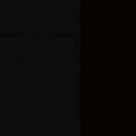
POWER-PR & leistbares LOBBYING! Investigative Pressearbeit für Unternehmer, Freiberufler, Vereine
 BUDGET WERBUNG, also mit Werbeideen
, Seminar, Webinar oder als BUCH weiter
...
ondern der Ideen!