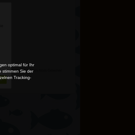
Sie
en optimal für Ihr
und Bestsellerautors Alois Gmeiner.
e stimmen Sie der
zelnen Tracking-
n