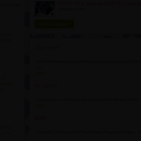
ht, worum es
Videopreis: 9,90 €
Mehr anzeigen
00% KI-
: 100%
Über mich
Der Werbetherapeut beschäftigt sich seit Jahren mit LOW
die
...
mehr
atis
Ich suche:
chweiz -
is"
Unternehmer und Freiberufler, die gerne Ihre Wissen als PR
mehr
Biete:
00% KI-
Marketing, Werbung und PR sind keine Frage des Budget - s
: 100%