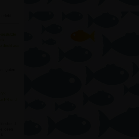
 erlebt.
-gestützte
rik
e direkt aus
len guten
00%
für PR und
rfrischend
e Ideen
 KI-