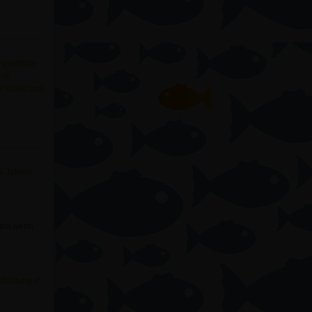
-gestützte
rik
e direkt aus
R-Jahres-
elbst wenn
.
ntlastung in