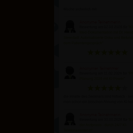
Mache sicherlich mit
Anonyme Teilnehmerin
Bewertung am 02.03.2026 für
"KI
Med-Dokumentation mit Dr. Hend
Steenfadt: Automatisierte Doku und Befund
dem Patientengespräch"
Anonymer Teilnehmer
Bewertung am 11.02.2026 für
"P
Planung 2026 mit KI-Power"
die Inhalte des Seminars sind hilfreich - s
man schon ein bisschen Ahnung von KI hat
Anonyme Teilnehmerin
Bewertung am 31.01.2026 für
"E
der Arztpraxis - durch 24/7 KI-
Telefonassistenz!"