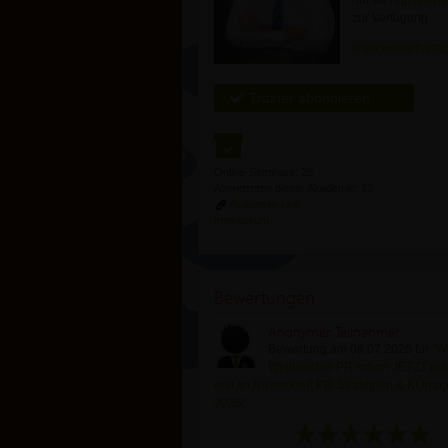
nur für
registrierte
zur Verfügung
www.werbethera
Trainer abonnieren
Online-Seminare: 25
Abonnenten dieser Akademie: 23
Akademie-Link
Impressum
Bewertungen
Anonymer Teilnehmer
Bewertung am 08.07.2026 für
"W
Weihnachts-PR schon JETZT pla
erst im November! PR-Strategien & KI-Impu
2026"