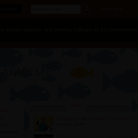
erstellen
Marktplatz
e sichere Webinar- und Meeting-Software für Ihr Unternehmen
t-AKADEMIE
Videos
Nächste Webinare
Vergangene Webinare
eut
er
Entlastung in der Arztpraxis - durch 24/7 KI-
Videopreis: 19,90 €
803)
hkeit steht
Doktor Fortschritt - digital oder letal in der 