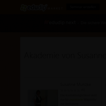
Seminar erstellen
- Die sichere We
Akademie von Susann
Susanne Munzke
(0)
Die Kontaktmöglichkeit steht
nur für
registrierte
Mitglieder
zur Verfügung