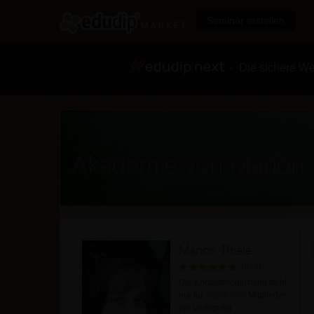
Seminar erstellen
- Die sichere We
Akademie von Marion T
Marion Thiele
(814)
Die Kontaktmöglichkeit steht
nur für
registrierte
Mitglieder
zur Verfügung