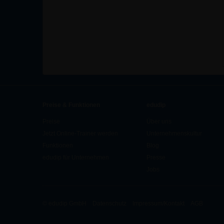
Preise & Funktionen
edudip
Preise
Über uns
Jetzt Online-Trainer werden
Unternehmenskultur
Funktionen
Blog
edudip für Unternehmen
Presse
Jobs
© edudip GmbH
Datenschutz
Impressum/Kontakt
AGB