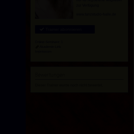
nur für
registrierte
Mitglieder
zur Verfügung
www.tanzstudio-halle.de
Trainer abonnieren
Online-Seminare: 1
Akademie-Link
Impressum
Bewertungen
Dieser Trainer wurde noch nicht bewertet.