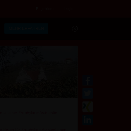
Registrieren
Login
.
MEHR ERFAHREN
tial einer Prophylaxe-Assistentin
fslisten für Prophylaxe Assistentinnen