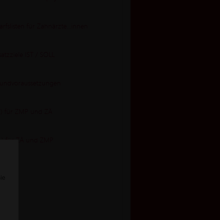
fslisten für Zahnärzte...innen
atzziele IST / SOLL
Grundvoraussetzungen
 2) für ZMP und ZÄ
1 ) für ZÄ und ZMP
Sie