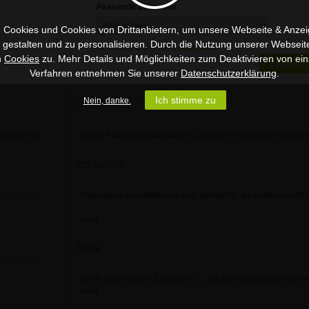
Ratgeber (4) Ziele in der ZAP
Passende Zeitzonen
Videopreis: kostenlos
 Cookies und Cookies von Drittanbietern, um unsere Webseite & Anzeig
u gestalten und zu personalisieren. Durch die Nutzung unserer Webseit
Ist Ihre Zeitzone nicht aufgeführt?
atgeber (3)
Mehr anzeigen
n
Cookies
zu. Mehr Details und Möglichkeiten zum Deaktivieren von ein
Speicher
Verfahren entnehmen Sie unserer
Datenschutzerklärung
.
Über mich
Ich stimme zu
Nein, danke.
atgeber (1)
Ich bin Patientengewinnungs- Coach für Prophylaxe- Assiste
Ich suche:
Prophylaxe-Assistentinnen und Zahnärzte, die leidenschaftli
...
mehr
Biete:
Ideen, Erfahrungen, Lösungen ...., die bei Anwendung zu ei
mehr