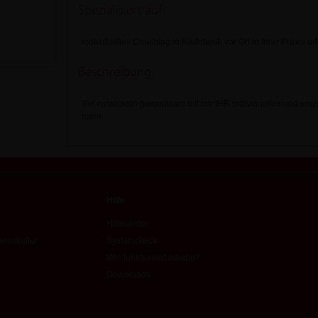
Spezialisiert auf:
individuelles Coaching in Radebeul, vor Ort in Ihrer Praxis 
Beschreibung:
Sie entwickeln gemeinsam mit mir IHR individuelles und einz
mehr
Hilfe
Hilfecenter
enskultur
Systemcheck
Wie funktioniert edudip?
Downloads