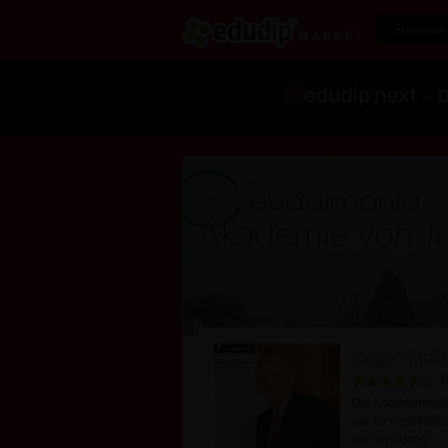
Seminar 
- Di
Akademie von J
Jürgen Moll
(
Die Kontaktmöglic
nur für
registrierte
zur Verfügung