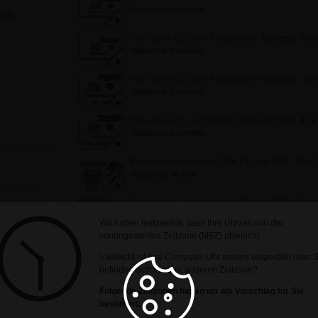
Videopreis: kostenlos
info
Info-Serie (3) zum Prophylaxe-Konzept: Bedar
Videopreis: kostenlos
Info-Serie (2) zum Prophylaxe-Konzept: Ums
Videopreis: kostenlos
Info-Serie (1) zum Prophylaxe-Konzept: 4 
Videopreis: kostenlos
Prophylaxe-Konzept "Mit PSI zur PZR" (Teil
Videopreis: 96,00 €
Prophylaxe-Konzept "Mit PSI zur PZR" (Teil 
Videopreis: 96,00 €
Wir haben festgestellt, dass Ihre Uhrzeit von der
voreingestellten Zeitzone (MEZ) abweicht.
Ratgeber (2) Ziele in der ZAP
Vielleicht ist Ihre Computer-Uhr anders eingestellt oder 
Videopreis: kostenlos
befinden sich in einer anderen Zeitzone?
Ratgeber (1) Ziele in der ZAP
tgeber (4)
Folgende Zeitzonen haben wir als Vorschlag für Sie
Videopreis: kostenlos
bestimmt: