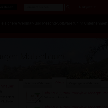
erstellen
Marktplatz
e sichere Webinar- und Meeting-Software für Ihr Unternehmen
ürgen Mollenhauer
Videos
Nächste Webinare
Vergangene Webinare
enhauer
6)
Info Serie (5) zum Prophylaxe-Konzept: Poten
hkeit steht
Videopreis: kostenlos
Mitglieder
Info Serie (4) zum Prophylaxe-Konzept: Bedar