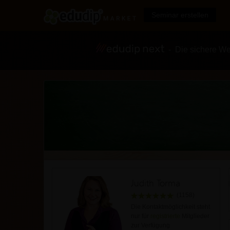
Seminar erstellen
- Die sichere We
Judith Torma
(1158)
Die Kontaktmöglichkeit steht
nur für
registrierte
Mitglieder
zur Verfügung