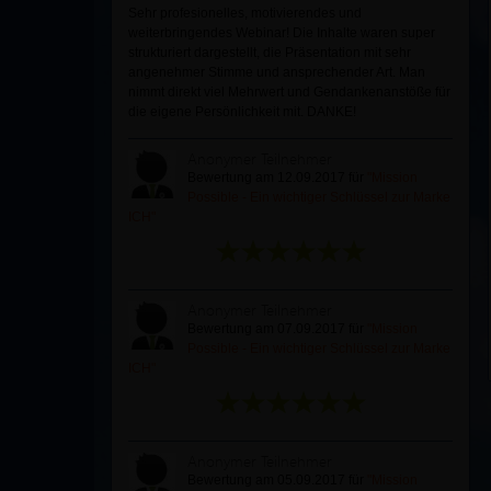
Sehr profesionelles, motivierendes und
weiterbringendes Webinar! Die Inhalte waren super
strukturiert dargestellt, die Präsentation mit sehr
angenehmer Stimme und ansprechender Art. Man
nimmt direkt viel Mehrwert und Gendankenanstöße für
die eigene Persönlichkeit mit. DANKE!
Anonymer Teilnehmer
Bewertung am 12.09.2017 für
"Mission
Possible - Ein wichtiger Schlüssel zur Marke
ICH"
Anonymer Teilnehmer
Bewertung am 07.09.2017 für
"Mission
Possible - Ein wichtiger Schlüssel zur Marke
ICH"
Anonymer Teilnehmer
Bewertung am 05.09.2017 für
"Mission