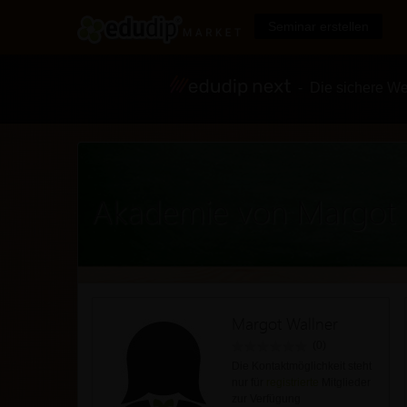
Seminar erstellen
- Die sichere We
Akademie von Margot 
Margot Wallner
(0)
Die Kontaktmöglichkeit steht
nur für
registrierte
Mitglieder
zur Verfügung