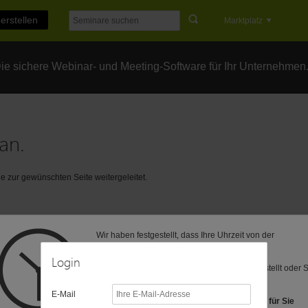
erstellen
Marktplatz
e sichere Webinar- und Meeting-Software für Ihr Unternehmen
an.
 zur gewünschten Seite weitergeleitet.
Wir haben festgestellt, dass Ihre Uhrzeit von der
voreingestellten Zeitzone (MEZ) abweicht.
Login
Vielleicht ist Ihre Computer-Uhr anders eingestellt oder 
befinden sich in einer anderen Zeitzone?
E-Mail
Folgende Zeitzonen haben wir als Vorschlag für Sie