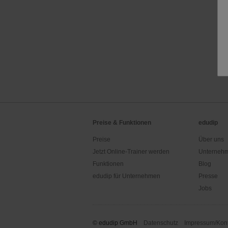
Preise & Funktionen
edudip
Preise
Über uns
Jetzt Online-Trainer werden
Unternehm
Funktionen
Blog
edudip für Unternehmen
Presse
Jobs
© edudip GmbH
Datenschutz
Impressum/Kont