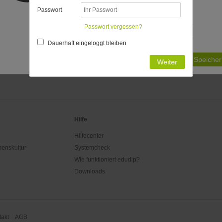
bestimmt:
Passwort
Passende Zeitzonen
Passwort vergessen?
Dauerhaft eingeloggt bleiben
Ist Ihre Zeitzone nicht aufgeführt?
Speicher
Weiter
Hilfe
Hilfecenter
enskultur
Systemcheck
Wie funktioniert edudip?
Downloads
akt
AGB