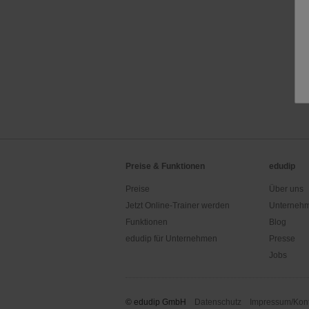
Preise & Funktionen
edudip
Preise
Über uns
Jetzt Online-Trainer werden
Unternehm
Funktionen
Blog
edudip für Unternehmen
Presse
Jobs
© edudip GmbH
Datenschutz
Impressum/Kont