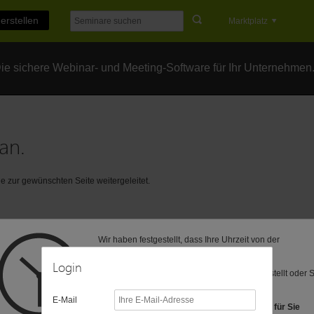
erstellen
Marktplatz
e sichere Webinar- und Meeting-Software für Ihr Unternehmen
an.
 zur gewünschten Seite weitergeleitet.
Wir haben festgestellt, dass Ihre Uhrzeit von der
voreingestellten Zeitzone (MEZ) abweicht.
Login
Vielleicht ist Ihre Computer-Uhr anders eingestellt oder 
befinden sich in einer anderen Zeitzone?
E-Mail
Folgende Zeitzonen haben wir als Vorschlag für Sie