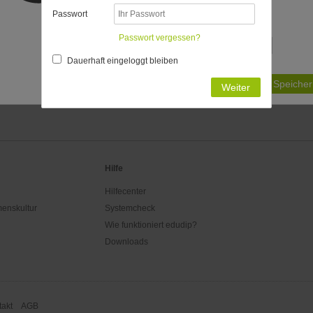
bestimmt:
Passwort
Passende Zeitzonen
Passwort vergessen?
Dauerhaft eingeloggt bleiben
Ist Ihre Zeitzone nicht aufgeführt?
Speicher
Weiter
Hilfe
Hilfecenter
enskultur
Systemcheck
Wie funktioniert edudip?
Downloads
akt
AGB