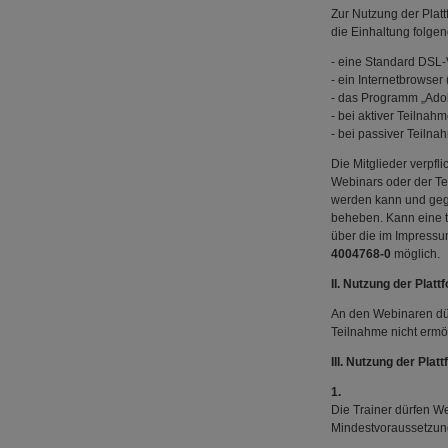
Zur Nutzung der Plat
die Einhaltung folgen
- eine Standard DSL
- ein Internetbrowser 
- das Programm „Adob
- bei aktiver Teilnah
- bei passiver Teilna
Die Mitglieder verpfl
Webinars oder der Te
werden kann und gege
beheben. Kann eine te
über die im Impressu
4004768-0
möglich.
II. Nutzung der Plat
An den Webinaren dür
Teilnahme nicht ermö
III. Nutzung der Plat
1.
Die Trainer dürfen W
Mindestvoraussetzunge