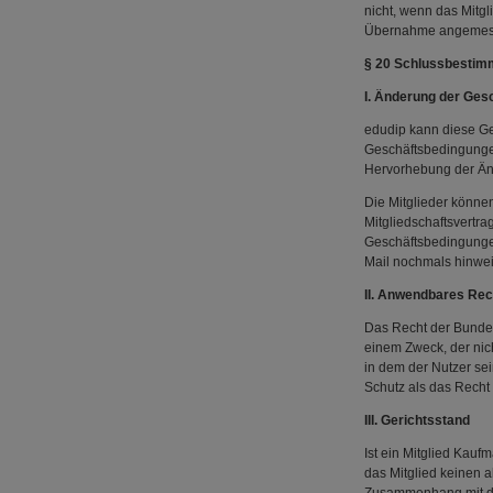
nicht, wenn das Mitgl
Übernahme angemess
§ 20 Schlussbesti
I. Änderung der Ge
edudip kann diese G
Geschäftsbedingungen
Hervorhebung der Än
Die Mitglieder könne
Mitgliedschaftsvertra
Geschäftsbedingungen 
Mail nochmals hinwe
II. Anwendbares Rec
Das Recht der Bundes
einem Zweck, der nic
in dem der Nutzer se
Schutz als das Rech
III. Gerichtsstand
Ist ein Mitglied Kauf
das Mitglied keinen a