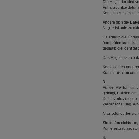
Die Mitglieder sind v
Anhaltspunkte dafür, 
Kenntnis zu setzen u
Ändern sich die Daten
Mitgliedskonto zu akt
Da edudip die für das
überprüfen kann, kan
deshalb die Identität 
Das Mitgliedskonto da
Kontaktdaten anderer 
Kommunikation genut
3.
Auf der Plattform, i
getätigt, Dateien ein
Dritter verletzen od
Weltanschauung, einer
Mitglieder dürfen auf
Sie dürfen nichts tu
Konferenzräume, stör
4.