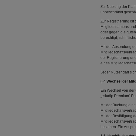
Zur Nutzung der Plattf
unbeschränkt geschäft
Zur Registrierung ist
Mitgliedsnamens und 
oder gegen die guten 
berechtigt, schriftl
Mit der Absendung de
Mitgliedschaftsvertra
der Registrierung un
eines Mitgliedschaftsv
Jeder Nutzer darf sich
§ 4 Wechsel der Mit
Ein Wechsel von der u
„edudip Premium" Pak
Mit der Buchung eine
Mitgliedschaftsvertra
Mit der Bestätigung d
Mitgliedschaftsvertrag
bestehen. Ein Anspruc