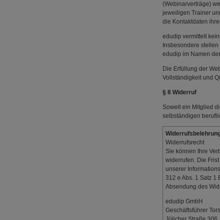
(Webinarverträge) we
jeweiligen Trainer u
die Kontaktdaten ihre
edudip vermittelt kei
Insbesondere stellen
edudip im Namen der 
Die Erfüllung der Web
Vollständigkeit und Q
§ 8 Widerruf
Soweit ein Mitglied d
selbständigen berufli
Widerrufsbelehrun
Widerrufsrecht
Sie können Ihre Vert
widerrufen. Die Fris
unserer Information
312 e Abs. 1 Satz 1 
Absendung des Widerr
edudip GmbH
Geschäftsführer Tor
Jülicher Straße 306