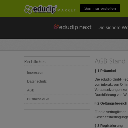
Seminar erstellen
- Die sichere We
AGB Stand 
Rechtliches
§ 1 Präambel
Impressum
Die edudip GmbH (edud
Datenschutz
von interaktiven Onli
Voraussetzungen zur
AGB
Durchführung von Web
Business AGB
§ 2 Geltungsbereich
Für die vertragliche
Geschäftsbedingunge
§ 3 Registrierung