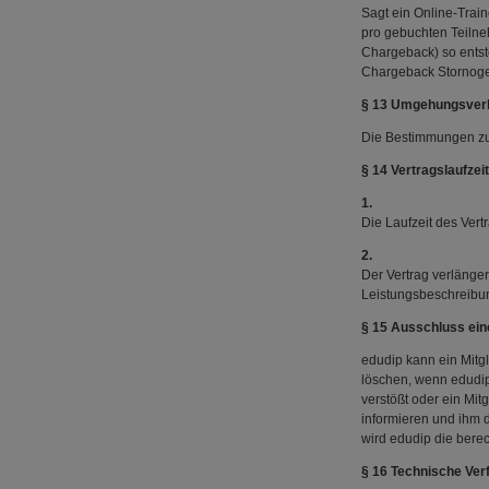
Sagt ein Online-Trai
pro gebuchten Teilneh
Chargeback) so entst
Chargeback Stornoge
§ 13 Umgehungsver
Die Bestimmungen zu
§ 14 Vertragslaufzei
1.
Die Laufzeit des Vert
2.
Der Vertrag verlänger
Leistungsbeschreibun
§ 15 Ausschluss ein
edudip kann ein Mitg
löschen, wenn edudip
verstößt oder ein Mit
informieren und ihm di
wird edudip die berec
§ 16 Technische Ver