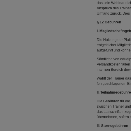
dass ein Webinar nich
Anspruch des Trainer
Umfang zurück. Dies 
§ 12 Gebühren
I. Mitgliedschaftsge
Die Nutzung der Platt
entgeltlicher Mitglie
aufgeführt und könne
Sämtliche von edudip
Versandkosten fallen
internen Bereich dow
Wählt der Trainer da
fehlgeschlagenem Ein
II. Teilnahmegebühr
Die Gebühren für die
zwischen Trainer und
das Lastschrifteinzu
übernehmen, sofern d
III. Stornogebühren