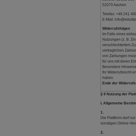
52070 Aachen
Telefax: +49 241 4
E-Mail: info@edudi
Widerrufsfolgen
Im Falle eines wirk
Nutzungen (z. B. Zi
verschlechtertem Zu
vertraglichen Zahlun
von Zahlungen müssen
für uns mit deren E
Besondere Hinweis
Ihr Widerrufsrecht er
haben.
Ende der Widerruf
§ 9 Nutzung der Plat
I. Allgemeine Best
1.
Die Plattform darf n
sonstigen Online-Ver
2.