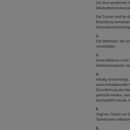
Sie sind verpflichte
Mindestteilnehmerzah
Die Trainer sind für 
Beachtung relevanter
Fernunterrichtschutzg
2.
Die Webinare, die au
veranstalten.
3.
Ist ein Webinar noch
Webinarangebots nach
4.
edudip ist berechtigt
wenn Anhaltspunkte f
Durchführung der We
gelöscht werden, wenn
durchgeführt wurde. E
5.
Sagt ein Trainer ein
Teilnehmern mitteilen
6.