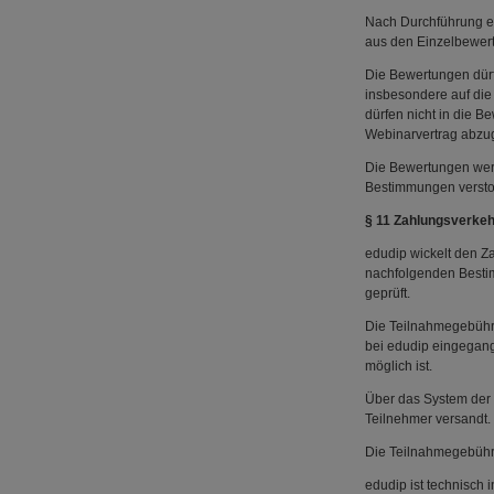
Nach Durchführung ei
aus den Einzelbewer
Die Bewertungen dürf
insbesondere auf die
dürfen nicht in die 
Webinarvertrag abzuge
Die Bewertungen werd
Bestimmungen verstoß
§ 11 Zahlungsverkeh
edudip wickelt den Z
nachfolgenden Bestimm
geprüft.
Die Teilnahmegebühre
bei edudip eingegang
möglich ist.
Über das System der 
Teilnehmer versandt.
Die Teilnahmegebühr
edudip ist technisch 