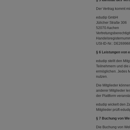
§ 5 Identität des Ve
Der Vertrag kommt m
edudip GmbH
Jülicher Straße 306
52070 Aachen
Vertretungsberechtigt
Handelsregisternumm
USt-ID-Nr.: DE26996
§ 6 Leistungen von 
edudip stellt den Mit
Teilnehmern und die 
ermöglichen. Jedes Mi
nutzen.
Die Mitglieder könne
anderer Mitglieder 
der Plattform veranst
edudip wickelt den Za
Mitglieder prüft edudi
§ 7 Buchung von We
Die Buchung von Webi