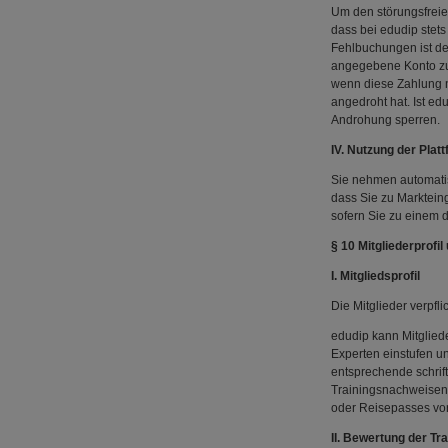
Um den störungsfreien
dass bei edudip stets
Fehlbuchungen ist der
angegebene Konto zu 
wenn diese Zahlung ni
angedroht hat. Ist ed
Androhung sperren.
IV. Nutzung der Platt
Sie nehmen automatisc
dass Sie zu Marktein
sofern Sie zu einem 
§ 10 Mitgliederprofi
I. Mitgliedsprofil
Die Mitglieder verpfl
edudip kann Mitgliede
Experten einstufen u
entsprechende schrift
Trainingsnachweisen
oder Reisepasses vorg
II. Bewertung der Tra