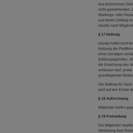
Aus technischen Gründ
nicht gewährleisten.
Wartungs- oder Repar
und deren Umfang rech
edudip nach Möglichke
§ 17 Haftung
edudip haftet nicht 
Nutzung der Plattform
einer sonstigen vorsä
Erfüllungsgehilfen. 
die Erreichung des Ve
vertrauen darf, sowie
grundlegender Bedeu
Die Haftung für Sach-
wird auf den Ersatz 
§ 18 Aufrechnung
Mitglieder dürfen geg
§ 19 Freistellung
Die Mitglieder verpfl
Verletzung ihrer Rech