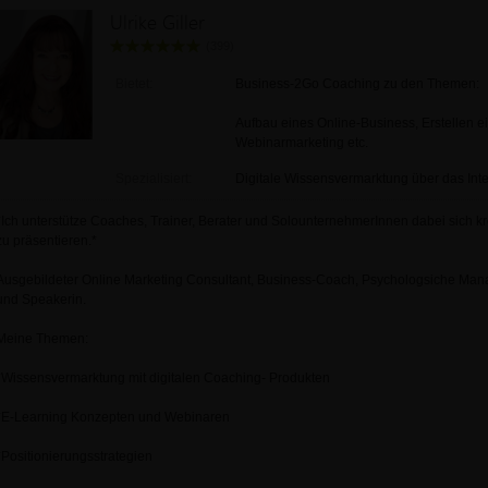
Ulrike Giller
(399)
Bietet:
Business-2Go Coaching zu den Themen:
Aufbau eines Online-Business, Erstellen e
Webinarmarketing etc.
Spezialisiert:
Digitale Wissensvermarktung über das Inte
*Ich unterstütze Coaches, Trainer, Berater und SolounternehmerInnen dabei sich kre
zu präsentieren.*
Ausgebildeter Online Marketing Consultant, Business-Coach, Psychologsiche Manag
und Speakerin.
Meine Themen:
*Wissensvermarktung mit digitalen Coaching- Produkten
*E-Learning Konzepten und Webinaren
*Positionierungsstrategien