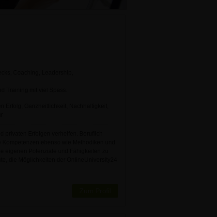
cks, Coaching, Leadership,
d Training mit viel Spass.
n Erfolg, Ganzheitlichkeit, Nachhaltigkeit,
ur
privaten Er­folgen verhelfen. Beruflich
le Kompetenzen ebenso wie Methodiken und
die eigenen Potenziale und Fähigkeiten zu
te, die Möglichkeiten der OnlineUniversity24
Zum Profil