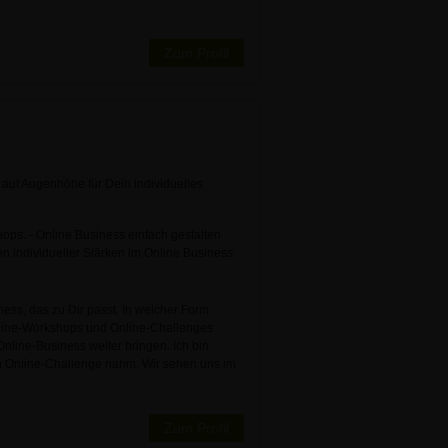
Zum Profil
 auf Augenhöhe für Dein individuelles
ops. - Online Business einfach gestalten
 individueller Stärken im Online Business.
ess, das zu Dir passt. In welcher Form
Online-Workshops und Online-Challenges
nline-Business weiter bringen. Ich bin
en Online-Challenge nahm. Wir sehen uns im
Zum Profil