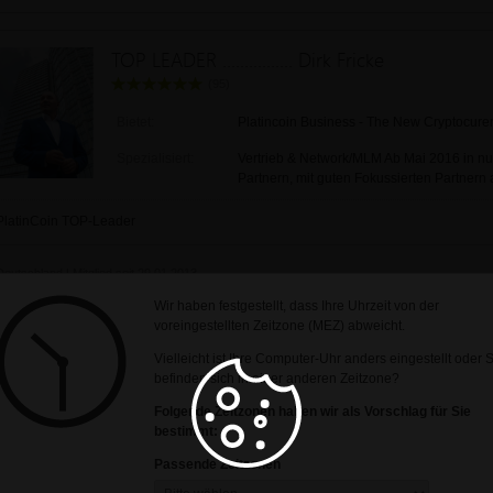
TOP LEADER ................ Dirk Fricke
(95)
Bietet:
Platincoin Business - The New Cryptocure
Spezialisiert:
Vertrieb & Network/MLM Ab Mai 2016 in n
Partnern, mit guten Fokussierten Partnern 
PlatinCoin TOP-Leader
Deutschland | Mitglied seit 29.01.2013
Wir haben festgestellt, dass Ihre Uhrzeit von der
voreingestellten Zeitzone (MEZ) abweicht.
Monica Deters
Vielleicht ist Ihre Computer-Uhr anders eingestellt oder 
befinden sich in einer anderen Zeitzone?
(64)
Folgende Zeitzonen haben wir als Vorschlag für Sie
bestimmt:
Passende Zeitzonen