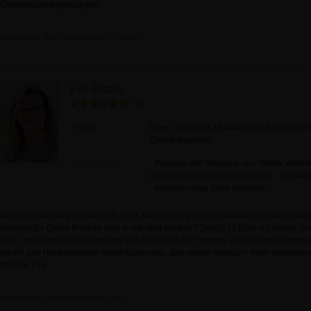
*Onlinemarketingstrategien
Deutschland, Brey | Mitglied seit 12.08.2012
Eva Peters
(96)
Bietet:
Ideen, Strategie, Motivation und Austausch
Online-Business.
Spezialisiert:
- Planung und Strategie von Online Worksh
und technische Hürden nehmen. - Einsetzen
- Amazon Alexa Skills erstellen.
Hallo aus Hamburg, ich begleite Dich auf dem Weg in ein individuelles Online Busin
möchtest Du Deine Produkt-Idee in die Welt bringen? Seit 2013 führe ich selber 
durch: zunächst für Kreatives und seit 2017 auch für Themen, die Dich mit Deinem O
Autorin und Herausgeberin eines Kartensets, das seinen Anfang in einer spontan
Webinar Eva
Deutschland | Mitglied seit 06.05.2014