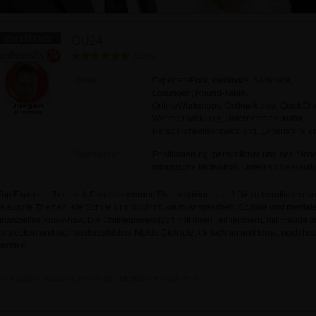
OU24
(2066)
Bietet:
Experten-Pool, Webinare, Seminare,
Lösungen, Round-Table,
OnlineWorkshops, Online-Kurse, QuickChe
Werteentwicklung, Unternehmenskultur,
Persönlichkeitsentwicklung, Lebenshilfe un
Spezialisiert:
Positionierung, persönlicher und berufliche
intrinsische Motivation, Unternehmenskult
Top Experten, Trainer & Coaches werden Dich inspirieren und Dir zu beruflichen und 
relevante Themen, die Schule und Studium kaum ansprechen. Soziale und menta
finanzielles Know-how. Die Onlineuniversity24 hilft ihren Teilnehmern, mit Freude 
entdecken und sich weiterzubilden. Melde Dich jetzt einfach an und lerne, noch heu
kennen.
Deutschland, Neustadt in Holstein | Mitglied seit 20.06.2011