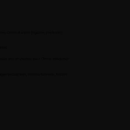
ines Online-Kurses/ Digitalen Produktes,
rnet.
ativ und einzigartig auch Online erfolgreich
ementtrainerin, Webinartrainerin, Autorin