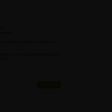
mis?
Artagnan?
mmen mit mir gemeinsam die Welt aus den
önlichkeits- und Führungskräfteentwicklung,
aufbau
Zum Profil