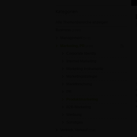
Kategorien
Alle Themenbereiche anzeigen
Business
[1388]
Management
[372]
Marketing, PR
[418]
Corporate Identity
Internet Marketing
Marketing Instrumente
Marketingstrategie
Marktforschung
PR
Produktmarketing
B2B-Marketing
Werbung
Sonstiges
Vertrieb, Verkauf
[258]