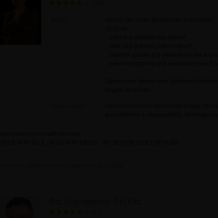
(106)
Bietet:
Wollen Sie einen königlichen Lebensstil?
Sind Sie …
...edel und gebildet wie Athos?
...eitel und gutmütig wie Porthos?
...ritterlich galant und intellektuell wie Ara
...oder heißspornig und unerfahren wie d’
Damen und Herren sind gleichwohl willko
Angeln zu heben.
Spezialisiert:
Persönlichen und beruflichen Erfolg, Pers
ganzheitliche Lebensqualität, Vermögens
www.maximilian-mairhofer.com
EINER FÜR ALLE - ALLE FÜR EINEN - IM DIENSTE DES ERFOLGS
Österreich, Weiden am See | Mitglied seit 13.02.2012
Ritz Engineering -F.H.Ritz
(57)