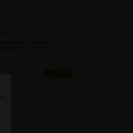
nncy
ur 10 Monaten eine Downline von 220.000
aufgebaut.
Zum Profil
Sie