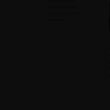
Beruf, Karriere
[557]
Rhetorik, Präsentation
[107]
Finanzen, Steuern
[196]
Immobilien
[35]