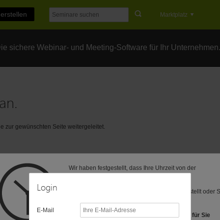
erstellen
Marktplatz
e sichere Webinar- und Meeting-Software für Ihr Unternehmen
an.
 zur gewünschten Seite weitergeleitet.
Wir haben festgestellt, dass Ihre Uhrzeit von der
voreingestellten Zeitzone (MEZ) abweicht.
Login
Vielleicht ist Ihre Computer-Uhr anders eingestellt oder 
befinden sich in einer anderen Zeitzone?
E-Mail
Folgende Zeitzonen haben wir als Vorschlag für Sie