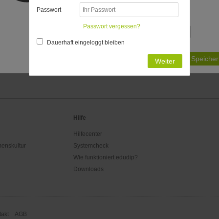
bestimmt:
Passwort
Passende Zeitzonen
Passwort vergessen?
Dauerhaft eingeloggt bleiben
Ist Ihre Zeitzone nicht aufgeführt?
Speicher
Weiter
Hilfe
Hilfecenter
enskultur
Systemcheck
Wie funktioniert edudip?
Downloads
akt
AGB