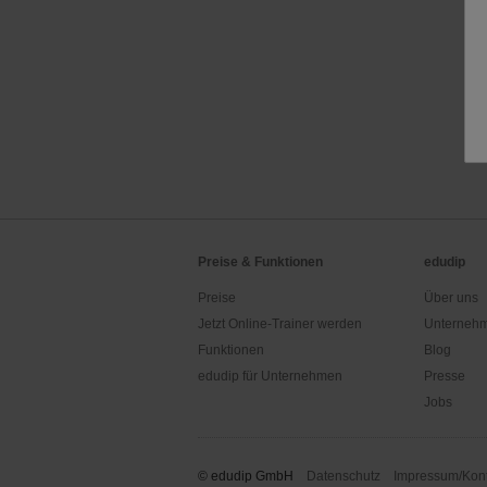
Preise & Funktionen
edudip
Preise
Über uns
Jetzt Online-Trainer werden
Unternehm
Funktionen
Blog
edudip für Unternehmen
Presse
Jobs
© edudip GmbH
Datenschutz
Impressum/Kont