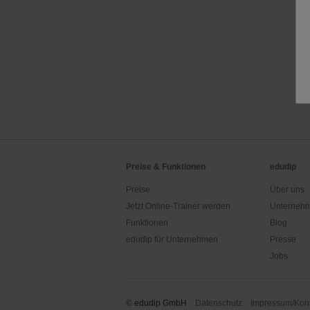
Preise & Funktionen
edudip
Preise
Über uns
Jetzt Online-Trainer werden
Unternehm
Funktionen
Blog
edudip für Unternehmen
Presse
Jobs
© edudip GmbH
Datenschutz
Impressum/Kont