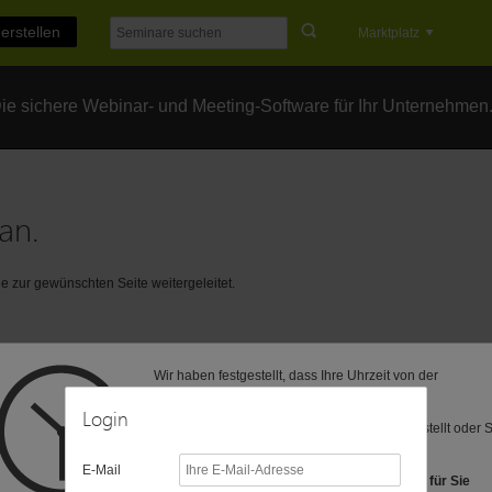
erstellen
Marktplatz
e sichere Webinar- und Meeting-Software für Ihr Unternehmen
an.
 zur gewünschten Seite weitergeleitet.
Wir haben festgestellt, dass Ihre Uhrzeit von der
voreingestellten Zeitzone (MEZ) abweicht.
Login
Vielleicht ist Ihre Computer-Uhr anders eingestellt oder 
befinden sich in einer anderen Zeitzone?
E-Mail
Folgende Zeitzonen haben wir als Vorschlag für Sie