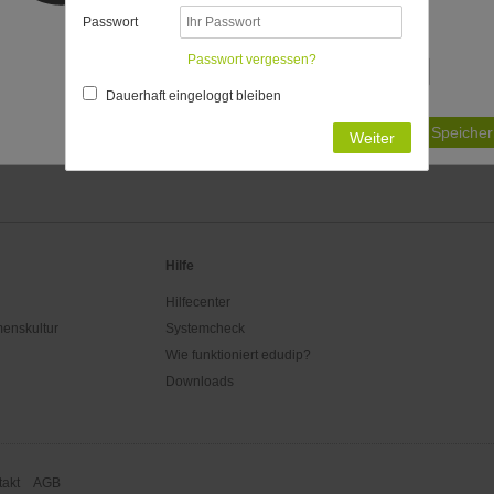
bestimmt:
Passwort
Passende Zeitzonen
Passwort vergessen?
Dauerhaft eingeloggt bleiben
Ist Ihre Zeitzone nicht aufgeführt?
Speicher
Weiter
Hilfe
Hilfecenter
enskultur
Systemcheck
Wie funktioniert edudip?
Downloads
akt
AGB