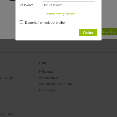
bestimmt:
Passwort
Passende Zeitzonen
Passwort vergessen?
Dauerhaft eingeloggt bleiben
Ist Ihre Zeitzone nicht aufgeführt?
Speicher
Weiter
Hilfe
Hilfecenter
enskultur
Systemcheck
Wie funktioniert edudip?
Downloads
akt
AGB