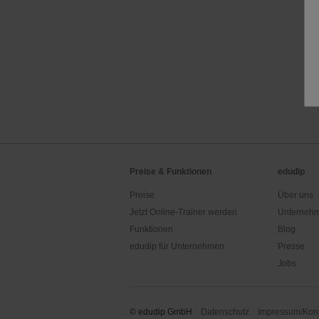
Preise & Funktionen
edudip
Preise
Über uns
Jetzt Online-Trainer werden
Unternehm
Funktionen
Blog
edudip für Unternehmen
Presse
Jobs
© edudip GmbH
Datenschutz
Impressum/Kont