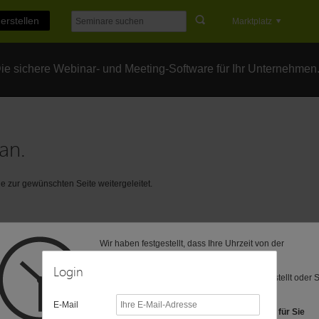
erstellen
Marktplatz
e sichere Webinar- und Meeting-Software für Ihr Unternehmen
an.
 zur gewünschten Seite weitergeleitet.
Wir haben festgestellt, dass Ihre Uhrzeit von der
voreingestellten Zeitzone (MEZ) abweicht.
Login
Vielleicht ist Ihre Computer-Uhr anders eingestellt oder 
befinden sich in einer anderen Zeitzone?
E-Mail
Folgende Zeitzonen haben wir als Vorschlag für Sie